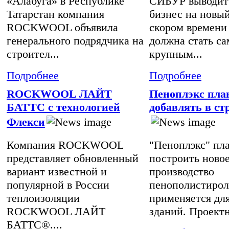
«Алабуга» в Республике
СИБУР выводит
Татарстан компания
бизнес на новый
ROCKWOOL объявила
скором времени
генерального подрядчика на
должна стать с
строител...
крупным...
Подробнее
Подробнее
ROCKWOOL ЛАЙТ
Пеноплэкс пла
БАТТС с технологией
добавлять в ст
Флекси
Компания ROCKWOOL
"Пеноплэкс" пл
представляет обновленный
построить ново
вариант известной и
производство
популярной в России
пенополистирол
теплоизоляции
применяется дл
ROCKWOOL ЛАЙТ
зданий. Проектн
БАТТС®....