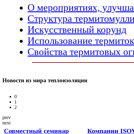
О мероприятиях, улучш
Структура термитомулли
Искусственный корунд
Использование термито
Свойства термитовых ог
Новости
из мира теплоизоляции
0
1
2
prev
next
Совместный семинар
Компании ISO