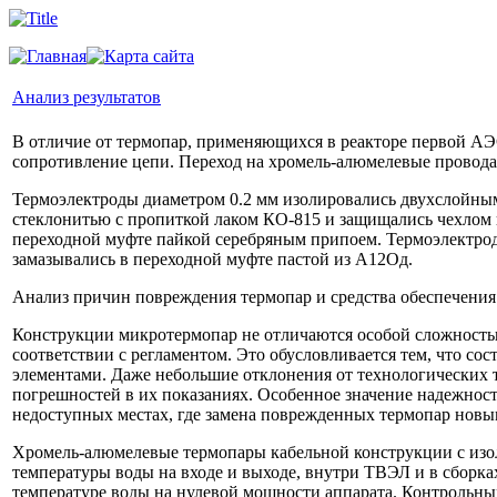
Анализ результатов
В отличие от термопар, применяющихся в реакторе первой АЭ
сопротивление цепи. Переход на хромель-алюмелевые провода 
Термоэлектроды диаметром 0.2 мм изолировались двухслойным
стеклонитью с пропиткой лаком КО-815 и защищались чехлом и
переходной муфте пайкой серебряным припоем. Термоэлектродн
замазывались в переходной муфте пастой из А12Од.
Анализ причин повреждения термопар и средства обеспечения
Конструкции микротермопар не отличаются особой сложностью
соответствии с регламентом. Это обусловливается тем, что с
элементами. Даже небольшие отклонения от технологических 
погрешностей в их показаниях. Особенное значение надежност
недоступных местах, где замена поврежденных термопар новы
Хромель-алюмелевые термопары кабельной конструкции с изол
температуры воды на входе и выходе, внутри ТВЭЛ и в сборк
температуре воды на нулевой мощности аппарата. Контрольн