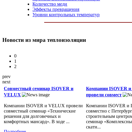
Количество меди
Эффекты превращения
Уровни контрольных температур
Новости
из мира теплоизоляции
0
1
2
prev
next
Совместный семинар ISOVER и
Компании ISOVER и
VELUX
провели совмест
Компании ISOVER и VELUX провели
Компании ISOVER и 
совместный семинар «Технические
совместно с Петербур
решения для долговечных и
строительным центро
комфортных мансард». В ходе ...
семинар «Комплексны
скатн...
Подробнее