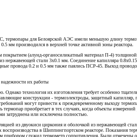
С, термопары для Белоярской АЭС имели меньшую длину термоэл
0.5 мм производился в верхней точке активной зоны реактора.
 покрытием (алунд-органосиликатный материал П-4) толщиной 
з нержавеющей стали 3x0.1 мм. Соединение капилляра 0.8x0.15 
ые провода 0.2 и 0.5 мм также паялись ПСР-45. Выход проводов
 надежности их работы
. Однако технология их изготовления требует особенно тщател
оставляющие конструкции - термоэлектроды, защитный капилляр,
требований могут привести к преждевременному выходу термопа
ь термопар приобретает в тех случаях, когда объекты измерени
ми затруднена или исключена полностью.
яцией из двуокиси циркония и оболочкой из нержавеющей стал
ах воспроизводства в Шиппингпортском реакторе. Показания те
ым прибором служил термометр сопротивления. Были отмечены о