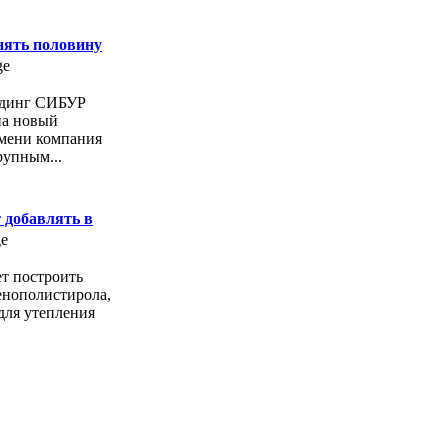
нять половину
лдинг СИБУР
на новый
емени компания
рупным...
 добавлять в
т построить
енополистирола,
для утепления