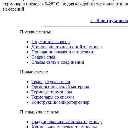
термопар в пределах 0-28° С, но для каждой из термопар откл
измерений.
←
Конструкции м
Похожие статьи:
Пружинные кольца
Достоверность показаний термопар
Попадание пламени спиртовки
Сварка спая
Слабая связь в соединении
Новые статьи:
Температура в печи
Органосиликатный материал
Термоэдс термопары
Термопары со спаями
Конструкции микротермопар
Предыдущие статьи:
Градуировка испытанных термопар
Хромель-алюмелевые термопары