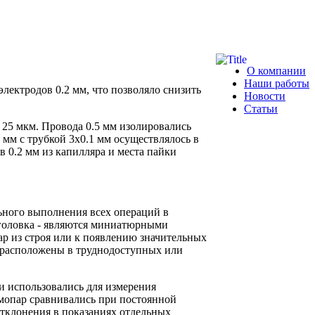
О компании
Наши работы
ектродов 0.2 мм, что позволяло снизить
Новости
Статьи
25 мкм. Провода 0.5 мм изолировались
мм с трубкой 3x0.1 мм осуществлялось в
 0.2 мм из капилляра и места пайки
ьного выполнения всех операций в
 головка - являются миниатюрными
р из строя или к появлению значительных
й расположены в труднодоступных или
и использовались для измерения
рмопар сравнивались при постоянной
тклонения в показаниях отдельных