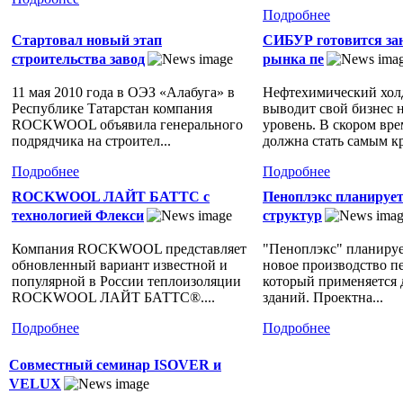
Подробнее
Стартовал новый этап
СИБУР готовится за
строительства завод
рынка пе
11 мая 2010 года в ОЭЗ «Алабуга» в
Нефтехимический хо
Республике Татарстан компания
выводит свой бизнес 
ROCKWOOL объявила генерального
уровень. В скором вр
подрядчика на строител...
должна стать самым к
Подробнее
Подробнее
ROCKWOOL ЛАЙТ БАТТС с
Пеноплэкс планирует
технологией Флекси
структур
Компания ROCKWOOL представляет
"Пеноплэкс" планируе
обновленный вариант известной и
новое производство п
популярной в России теплоизоляции
который применяется 
ROCKWOOL ЛАЙТ БАТТС®....
зданий. Проектна...
Подробнее
Подробнее
Совместный семинар ISOVER и
VELUX